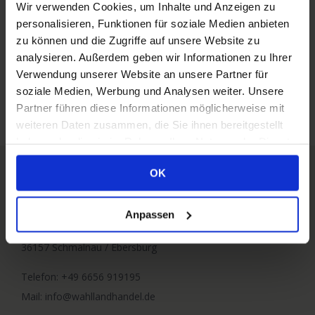
Wir verwenden Cookies, um Inhalte und Anzeigen zu
PERLKA®-NP Starter
ABCert Februar 2016 online!
personalisieren, Funktionen für soziale Medien anbieten
März 22nd,
Januar 31st, 2016
|
134
zu können und die Zugriffe auf unsere Website zu
für
2016
|
Kommentare deaktiviert
Comments
analysieren. Außerdem geben wir Informationen zu Ihrer
PERLKA®-
Verwendung unserer Website an unsere Partner für
NP
Starter
soziale Medien, Werbung und Analysen weiter. Unsere
Partner führen diese Informationen möglicherweise mit
weiteren Daten zusammen, die Sie ihnen bereitgestellt
haben oder die sie im Rahmen Ihrer Nutzung der Dienste
gesammelt haben. Sie geben Einwilligung zu unseren
OK
Cookies, wenn Sie unsere Webseite weiterhin nutzen.
WAHL LANDHANDEL
Anpassen
Hauptstraße 6
36157 Schmalnau / Ebersburg
Telefon: +49 6656 919195
Mail: info@wahllandhandel.de